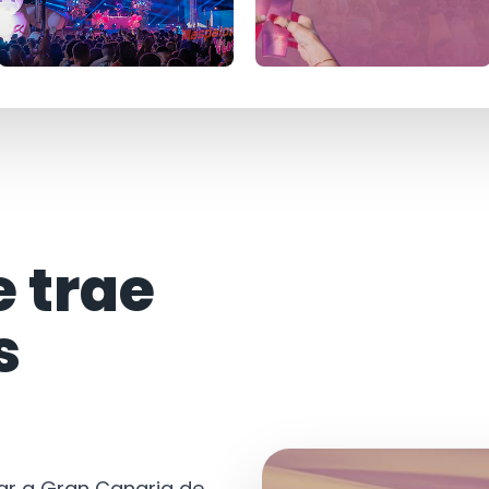
e trae
s
tar a Gran Canaria de