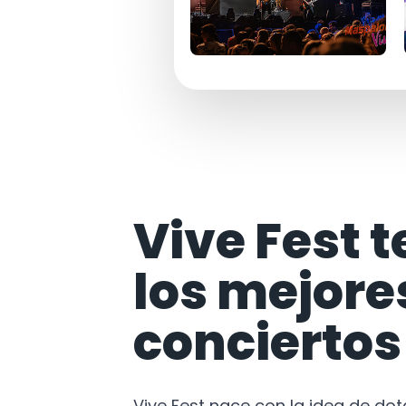
Vive Fest t
los mejore
conciertos
Vive Fest nace con la idea de do