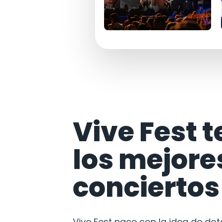
Vive Fest t
los mejore
conciertos
Vive Fest nace con la idea de do