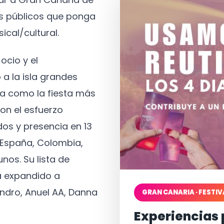
os públicos que ponga
ical/cultural.
ocio y el
 a la isla grandes
a como la fiesta más
on el esfuerzo
os y presencia en 13
, España, Colombia,
nos. Su lista de
a expandido a
ndro, Anuel AA, Danna
GRAN CANARIA · FESTIV
Experiencias 