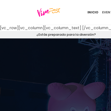
Saltar
al
INICIO
EVE
contenido
[vc_row][vc_column][vc_column_text]
[/vc_column_
¿Estás preparado para la diversión?