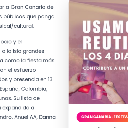
tar a Gran Canaria de
os públicos que ponga
ical/cultural.
ocio y el
 a la isla grandes
a como la fiesta más
on el esfuerzo
os y presencia en 13
, España, Colombia,
nos. Su lista de
a expandido a
ndro, Anuel AA, Danna
GRAN CANARIA · FESTIV