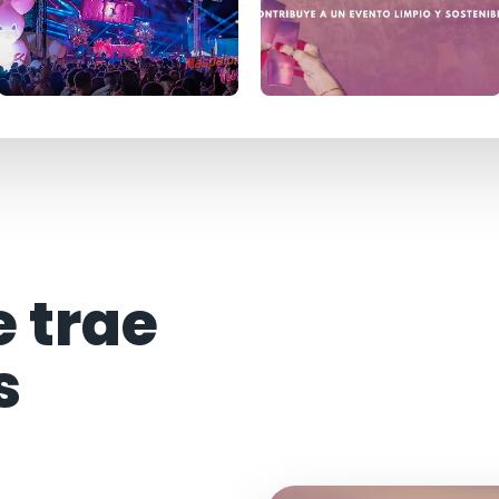
e trae
s