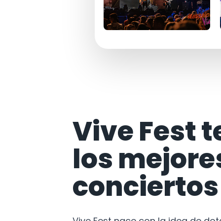
Vive Fest t
los mejore
conciertos
Vive Fest nace con la idea de do