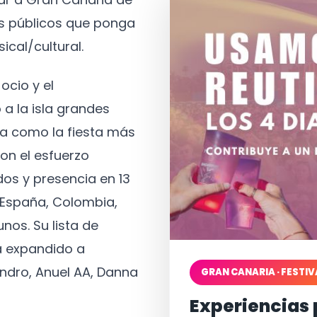
os públicos que ponga
ical/cultural.
ocio y el
 a la isla grandes
a como la fiesta más
on el esfuerzo
os y presencia en 13
, España, Colombia,
nos. Su lista de
a expandido a
ndro, Anuel AA, Danna
GRAN CANARIA · FESTIV
Experiencias 