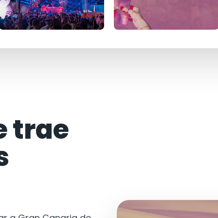
e trae
s
tar a Gran Canaria de