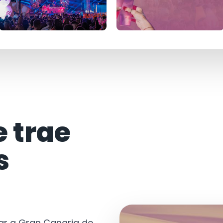
e trae
s
tar a Gran Canaria de