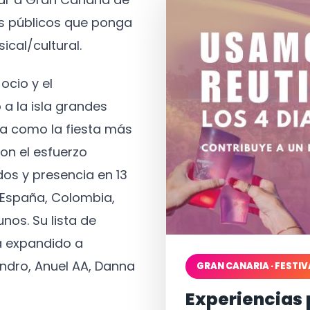
os públicos que ponga
ical/cultural.
ocio y el
 a la isla grandes
a como la fiesta más
on el esfuerzo
os y presencia en 13
, España, Colombia,
nos. Su lista de
a expandido a
ndro, Anuel AA, Danna
GRAN CANARIA · FESTIV
Experiencias 