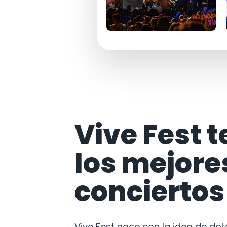
Vive Fest t
los mejore
conciertos
Vive Fest nace con la idea de do