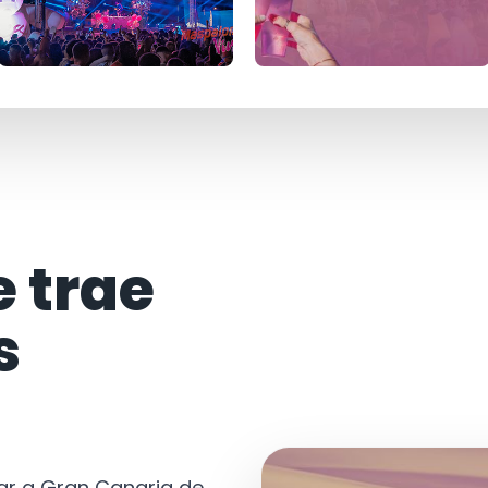
e trae
s
tar a Gran Canaria de