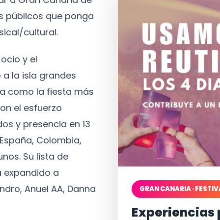
os públicos que ponga
ical/cultural.
ocio y el
 a la isla grandes
a como la fiesta más
on el esfuerzo
os y presencia en 13
, España, Colombia,
nos. Su lista de
a expandido a
ndro, Anuel AA, Danna
GRAN CANARIA · FESTIV
Experiencias 