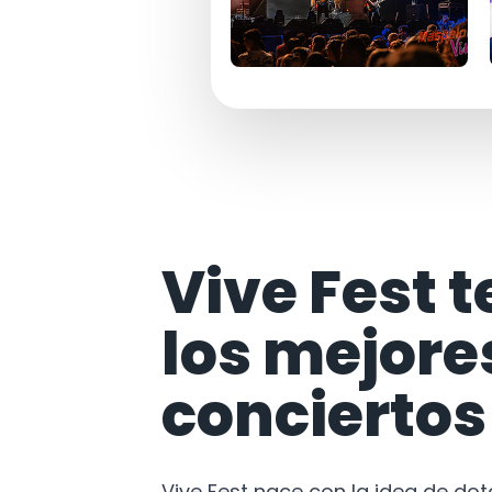
Vive Fest t
los mejore
conciertos
Vive Fest nace con la idea de do