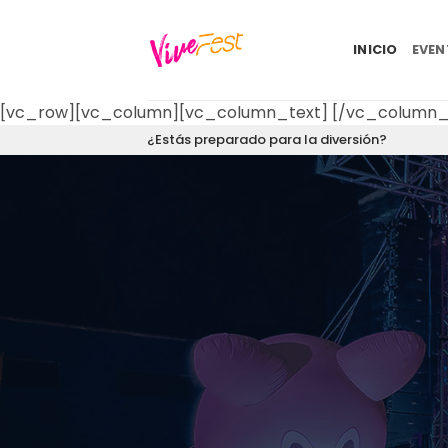
Saltar
al
INICIO
EVE
contenido
[vc_row][vc_column][vc_column_text]
[/vc_column_
¿Estás preparado para la diversión?