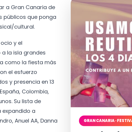
tar a Gran Canaria de
os públicos que ponga
ical/cultural.
ocio y el
 a la isla grandes
a como la fiesta más
on el esfuerzo
os y presencia en 13
, España, Colombia,
nos. Su lista de
a expandido a
ndro, Anuel AA, Danna
GRAN CANARIA · FESTIV