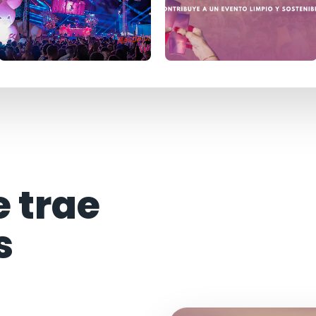
e trae
s