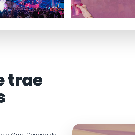
e trae
s
tar a Gran Canaria de