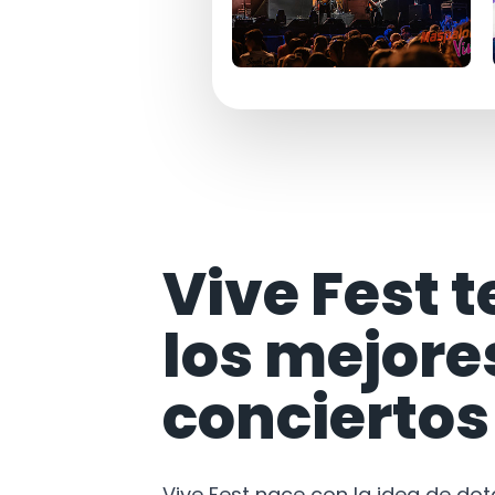
Vive Fest t
los mejore
conciertos
Vive Fest nace con la idea de do