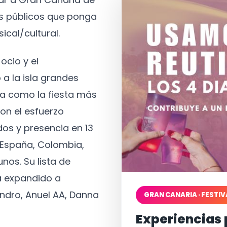
os públicos que ponga
ical/cultural.
ocio y el
 a la isla grandes
a como la fiesta más
on el esfuerzo
os y presencia en 13
, España, Colombia,
nos. Su lista de
a expandido a
ndro, Anuel AA, Danna
GRAN CANARIA · FESTIV
Experiencias 