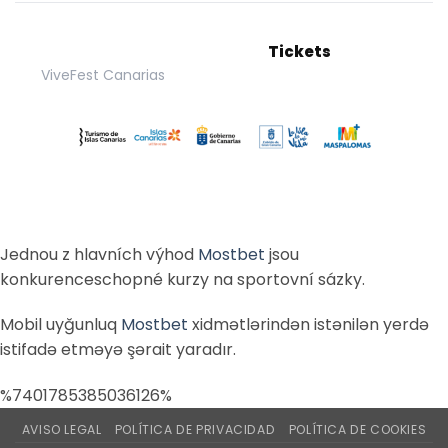
Tickets
ViveFest Canarias
Jednou z hlavních výhod
Mostbet
jsou
konkurenceschopné kurzy na sportovní sázky.
Mobil uyğunluq
Mostbet
xidmətlərindən istənilən yerdə
istifadə etməyə şərait yaradır.
%7401785385036126%
AVISO LEGAL
POLÍTICA DE PRIVACIDAD
POLÍTICA DE COOKIES