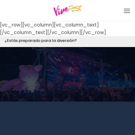
Saltar
al
contenido
[vc_row][vc_column][vc_column_text]
[/vc_column_text][/vc_column][/vc_row]
¿Estás preparado para la diversión?