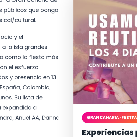
os públicos que ponga
ical/cultural.
ocio y el
 a la isla grandes
a como la fiesta más
on el esfuerzo
os y presencia en 13
, España, Colombia,
nos. Su lista de
a expandido a
ndro, Anuel AA, Danna
GRAN CANARIA · FESTIV
Experiencias 