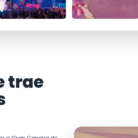
e trae
s
tar a Gran Canaria de