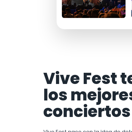
Vive Fest t
los mejore
conciertos
Vive Fest nace con la idea de do