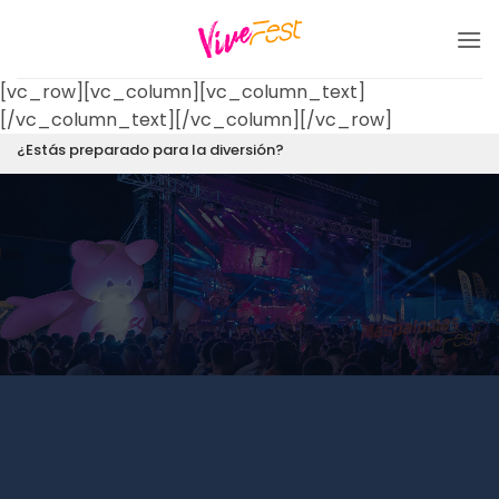
Saltar
al
contenido
[vc_row][vc_column][vc_column_text]
[/vc_column_text][/vc_column][/vc_row]
¿Estás preparado para la diversión?