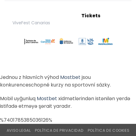
Tickets
ViveFest Canarias
Jednou z hlavních výhod
Mostbet
jsou
konkurenceschopné kurzy na sportovní sázky.
Mobil uyğunluq
Mostbet
xidmətlərindən istənilən yerdə
istifadə etməyə şərait yaradır.
%7401785385036126%
AVISO LEGAL
POLÍTICA DE PRIVACIDAD
POLÍTICA DE COOKIES