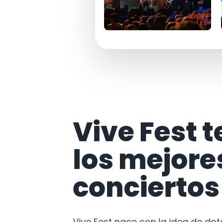
Vive Fest t
los mejore
conciertos
Vive Fest nace con la idea de do