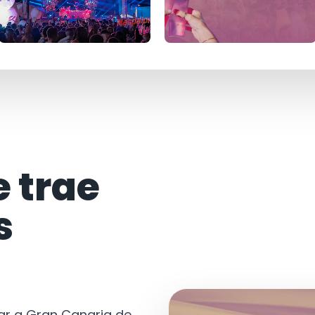
e trae
s
tar a Gran Canaria de