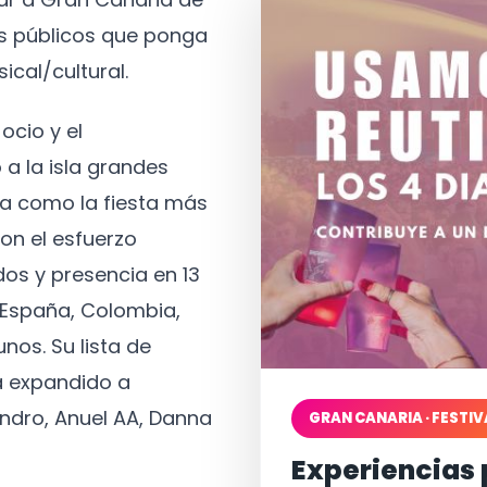
os públicos que ponga
ical/cultural.
ocio y el
 a la isla grandes
a como la fiesta más
on el esfuerzo
os y presencia en 13
, España, Colombia,
nos. Su lista de
a expandido a
ndro, Anuel AA, Danna
GRAN CANARIA · FESTIV
Experiencias 