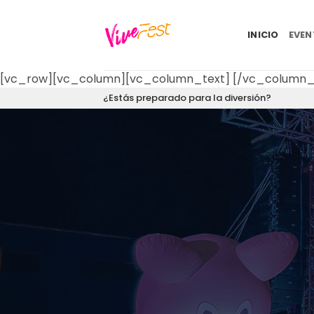
Saltar
al
INICIO
EVE
contenido
[vc_row][vc_column][vc_column_text]
[/vc_column_
¿Estás preparado para la diversión?