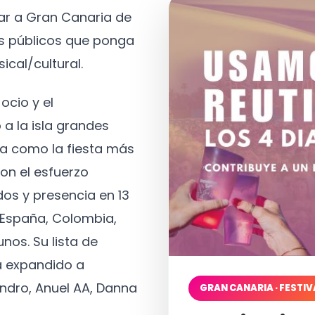
tar a Gran Canaria de
os públicos que ponga
ical/cultural.
ocio y el
 a la isla grandes
a como la fiesta más
on el esfuerzo
os y presencia en 13
, España, Colombia,
nos. Su lista de
a expandido a
ndro, Anuel AA, Danna
GRAN CANARIA · FESTIV