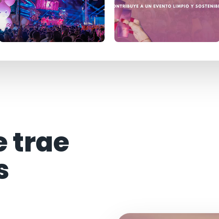
e trae
s