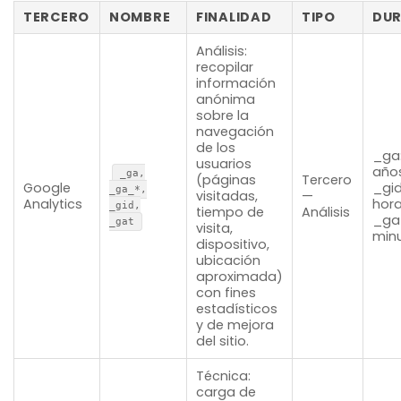
TERCERO
NOMBRE
FINALIDAD
TIPO
DU
Análisis:
recopilar
información
anónima
sobre la
navegación
de los
_ga:
usuarios
año
_ga,
(páginas
Tercero
Google
_gid
_ga_*,
visitadas,
—
Analytics
hor
_gid,
tiempo de
Análisis
_gat
_gat
visita,
min
dispositivo,
ubicación
aproximada)
con fines
estadísticos
y de mejora
del sitio.
Técnica:
carga de