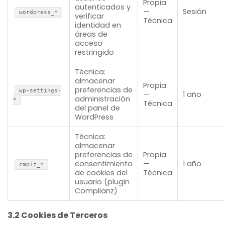
Propia
autenticados y
—
Sesión
wordpress_*
verificar
Técnica
identidad en
áreas de
acceso
restringido
Técnica:
almacenar
Propia
preferencias de
wp-settings-
—
1 año
administración
*
Técnica
del panel de
WordPress
Técnica:
almacenar
preferencias de
Propia
consentimiento
—
1 año
cmplz_*
de cookies del
Técnica
usuario (plugin
Complianz)
3.2 Cookies de Terceros